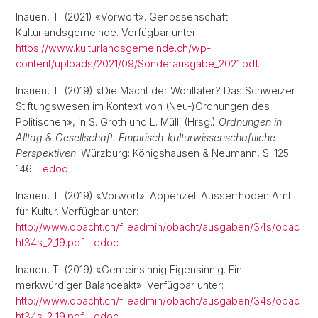
Inauen, T. (2021) «Vorwort». Genossenschaft
Kulturlandsgemeinde. Verfügbar unter:
https://www.kulturlandsgemeinde.ch/wp-
content/uploads/2021/09/Sonderausgabe_2021.pdf
.
Inauen, T. (2019) «Die Macht der Wohltäter? Das Schweizer
Stiftungswesen im Kontext von (Neu-)Ordnungen des
Politischen», in S. Groth und L. Mülli (Hrsg.)
Ordnungen in
Alltag & Gesellschaft. Empirisch-kulturwissenschaftliche
Perspektiven
. Würzburg: Königshausen & Neumann, S. 125–
146.
edoc
Inauen, T. (2019) «Vorwort». Appenzell Ausserrhoden Amt
für Kultur. Verfügbar unter:
http://www.obacht.ch/fileadmin/obacht/ausgaben/34s/obac
ht34s_2_19.pdf
.
edoc
Inauen, T. (2019) «Gemeinsinnig Eigensinnig. Ein
merkwürdiger Balanceakt». Verfügbar unter:
http://www.obacht.ch/fileadmin/obacht/ausgaben/34s/obac
ht34s_2_19.pdf
.
edoc