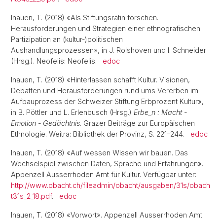
Inauen, T. (2018) «Als Stiftungsrätin forschen.
Herausforderungen und Strategien einer ethnografischen
Partizipation an (kultur-)politischen
Aushandlungsprozessen», in J. Rolshoven und I. Schneider
(Hrsg.). Neofelis: Neofelis.
edoc
Inauen, T. (2018) «Hinterlassen schafft Kultur. Visionen,
Debatten und Herausforderungen rund ums Vererben im
Aufbauprozess der Schweizer Stiftung Erbprozent Kultur»,
in B. Pöttler und L. Erlenbusch (Hrsg.)
Erbe_n : Macht -
Emotion - Gedächtnis
. Grazer Beiträge zur Europäischen
Ethnologie. Weitra: Bibliothek der Provinz, S. 221–244.
edoc
Inauen, T. (2018) «Auf wessen Wissen wir bauen. Das
Wechselspiel zwischen Daten, Sprache und Erfahrungen».
Appenzell Ausserrhoden Amt für Kultur. Verfügbar unter:
http://www.obacht.ch/fileadmin/obacht/ausgaben/31s/obach
t31s_2_18.pdf
.
edoc
Inauen, T. (2018) «Vorwort». Appenzell Ausserrhoden Amt