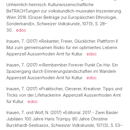
Unheimlich heimisch. Kulturwissenschaftliche
BeTRACHTungen zur volkskundlich-musealen Inszenierung.
Wien 2016 (Grazer Beiträge zur Europäischen Ethnologie,
Sonderband)»,
Schweizer Volkskunde
, 107(1), S. 28–
30.
edoc
Inauen, T. (2017) «Riskanter, Freier, Glücklicher. Plattform II:
Mut zum gemeinsamen Risiko für ein optimiertes Leben».
Appenzell Ausserrhoden Amt für Kultur.
edoc
Inauen, T. (2017) «‹Rembember Forever Punkt Ce-Ha›. Ein
Spaziergang durch Erinnerungslandschaften im Wandel».
Appenzell Ausserrhoden Amt für Kultur.
edoc
Inauen, T. (2017) «Praktischer, Cleverer, Kreativer. Tipps und
Tricks von der Lifehackerin». Appenzell Ausserrhoden Amt
für Kultur.
edoc
Inauen, T. und Wolf, N. (2017) «Editorial. 2017 - Zwei Basler
Jubiläen. 100 Jahre Hans Trümpy. 80 Jahre Christine
Burckhardt-Seebass»,
Schweizer Volkskunde
, 107(3), S. 53–