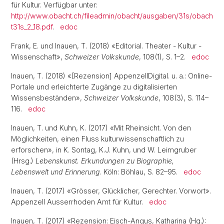
für Kultur. Verfügbar unter:
http://www.obacht.ch/fileadmin/obacht/ausgaben/31s/obach
t31s_2_18.pdf
.
edoc
Frank, E. und Inauen, T. (2018) «Editorial. Theater - Kultur -
Wissenschaft»,
Schweizer Volkskunde
, 108(1), S. 1–2.
edoc
Inauen, T. (2018) «[Rezension] AppenzellDigital. u. a.: Online-
Portale und erleichterte Zugänge zu digitalisierten
Wissensbeständen»,
Schweizer Volkskunde
, 108(3), S. 114–
116.
edoc
Inauen, T. und Kuhn, K. (2017) «Mit Rheinsicht. Von den
Möglichkeiten, einen Fluss kulturwissenschaftlich zu
erforschen», in K. Sontag, K.J. Kuhn, und W. Leimgruber
(Hrsg.)
Lebenskunst. Erkundungen zu Biographie,
Lebenswelt und Erinnerung
. Köln: Böhlau, S. 82–95.
edoc
Inauen, T. (2017) «Grösser, Glücklicher, Gerechter. Vorwort».
Appenzell Ausserrhoden Amt für Kultur.
edoc
Inauen, T. (2017) «Rezension: Eisch-Angus, Katharina (Hg.):