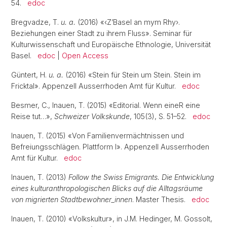
54.
edoc
Bregvadze, T.
u. a.
(2016) «‹Z’Basel an mym Rhy›.
Beziehungen einer Stadt zu ihrem Fluss». Seminar für
Kulturwissenschaft und Europäische Ethnologie, Universität
Basel.
edoc
|
Open Access
Güntert, H.
u. a.
(2016) «Stein für Stein um Stein. Stein im
Fricktal». Appenzell Ausserrhoden Amt für Kultur.
edoc
Besmer, C., Inauen, T. (2015) «Editorial. Wenn eineR eine
Reise tut…»,
Schweizer Volkskunde
, 105(3), S. 51–52.
edoc
Inauen, T. (2015) «Von Familienvermächtnissen und
Befreiungsschlägen. Plattform I». Appenzell Ausserrhoden
Amt für Kultur.
edoc
Inauen, T. (2013)
Follow the Swiss Emigrants. Die Entwicklung
eines kulturanthropologischen Blicks auf die Alltagsräume
von migrierten Stadtbewohner_innen
. Master Thesis.
edoc
Inauen, T. (2010) «Volkskultur», in J.M. Hedinger, M. Gossolt,