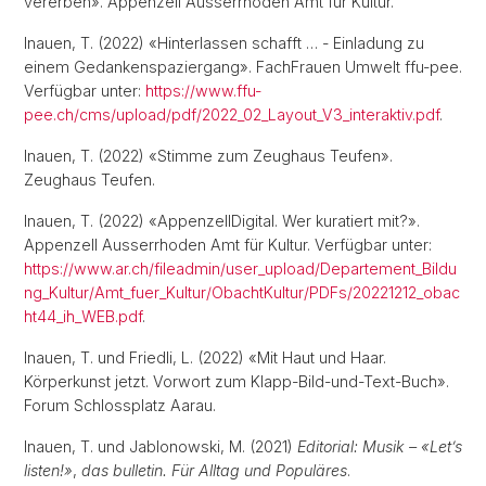
vererben». Appenzell Ausserrhoden Amt für Kultur.
Inauen, T. (2022) «Hinterlassen schafft … - Einladung zu
einem Gedankenspaziergang». FachFrauen Umwelt ffu-pee.
Verfügbar unter:
https://www.ffu-
pee.ch/cms/upload/pdf/2022_02_Layout_V3_interaktiv.pdf
.
Inauen, T. (2022) «Stimme zum Zeughaus Teufen».
Zeughaus Teufen.
Inauen, T. (2022) «AppenzellDigital. Wer kuratiert mit?».
Appenzell Ausserrhoden Amt für Kultur. Verfügbar unter:
https://www.ar.ch/fileadmin/user_upload/Departement_Bildu
ng_Kultur/Amt_fuer_Kultur/ObachtKultur/PDFs/20221212_obac
ht44_ih_WEB.pdf
.
Inauen, T. und Friedli, L. (2022) «Mit Haut und Haar.
Körperkunst jetzt. Vorwort zum Klapp-Bild-und-Text-Buch».
Forum Schlossplatz Aarau.
Inauen, T. und Jablonowski, M. (2021)
Editorial: Musik – «Let’s
listen!»
,
das bulletin. Für Alltag und Populäres
.