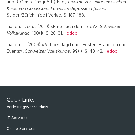
und B. CentrePasquArt (Hrsg.)
Lexikon zur zeitgenössischen
Kunst von Com&Com. La réalité dépasse la fiction
.
Sulgen/Zürich: niggli Verlag, S. 187–188.
Inauen, T.
u. a.
(2010) «Ehre nach dem Tod?»,
Schweizer
Volkskunde
, 100(1), S. 26–31.
edoc
Inauen, T. (2009) «Auf der Jagd nach Festen, Bräuchen und
Events»,
Schweizer Volkskunde
, 99(1), S. 40–42.
edoc
Quick Links
Vorlesungsverzeichnis
IT Services
Online Services