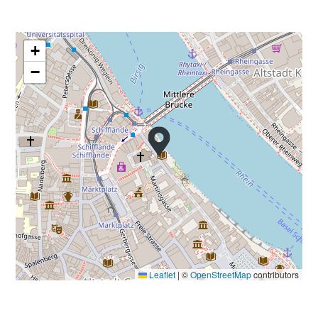
+
−
Leaflet
|
©
OpenStreetMap
contributors