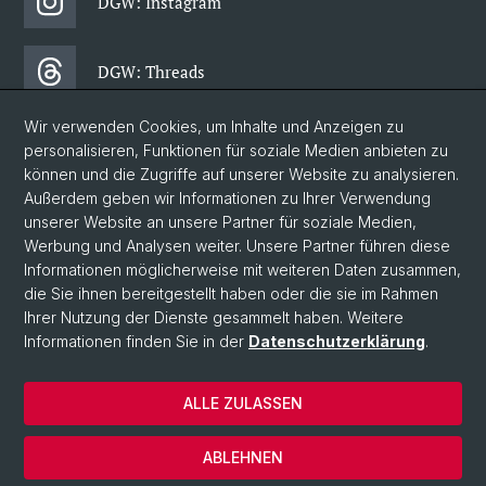
DGW: Instagram
DGW: Threads
Wir verwenden Cookies, um Inhalte und Anzeigen zu
DGW: Facebook
personalisieren, Funktionen für soziale Medien anbieten zu
können und die Zugriffe auf unserer Website zu analysieren.
Außerdem geben wir Informationen zu Ihrer Verwendung
DGW: Newsletter
unserer Website an unsere Partner für soziale Medien,
Werbung und Analysen weiter. Unsere Partner führen diese
Informationen möglicherweise mit weiteren Daten zusammen,
© Universität Basel
die Sie ihnen bereitgestellt haben oder die sie im Rahmen
Ihrer Nutzung der Dienste gesammelt haben. Weitere
Philosophisch-Historische Fakultät
Informationen finden Sie in der
Datenschutzerklärung
.
Departement Gesellschaftswissenschaften
Home
ALLE ZULASSEN
Datenschutzerklärung
Impressum
ABLEHNEN
Kontakt & Öffnungszeiten