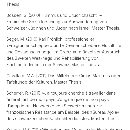
Thesis.
Bossert, S. (2010) Hummus und Chuchichäschtli –
Empirische Sozialforschung zur Auswanderung von
Schweizer Jüdinnen und Juden nach Israel. Master Thesis.
Seger, M. (2010) Karl Fröhlich, professioneller
«Emigrantenschlepper» und «Devisenschieber». Fluchthilfe
und Devisenschmuggel im Grenzraum Basel vor Ausbruch
des Zweiten Weltkriegs und Rehabilitierung von
FluchthelferInnen in der Schweiz. Master Thesis.
Cavallaro, M.A. (2011) Das Mittelmeer: Circus Maximus oder
Tafelrunde der Kulturen. Master Thesis.
Scherrer, R. (2011) »J’ai toujours cherché à travailler dans
l’intérêt tant de mon pays d’origine que de mon pays
d’adoption« - Netzwerke von SchweizerInnen zur
französischen Résistance am Beispiel des »Bureau Ajoie«
des schweizerischen Nachrichtendienstes. Master Thesis.
Schock, O. (2011) «Wir geben uns Mühe, in der Heimführung