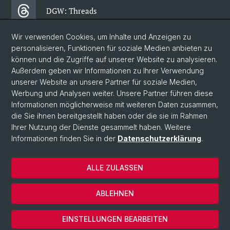
DGW: Threads
Wir verwenden Cookies, um Inhalte und Anzeigen zu
DGW: Facebook
personalisieren, Funktionen für soziale Medien anbieten zu
können und die Zugriffe auf unserer Website zu analysieren.
Außerdem geben wir Informationen zu Ihrer Verwendung
DGW: Newsletter
unserer Website an unsere Partner für soziale Medien,
Werbung und Analysen weiter. Unsere Partner führen diese
Informationen möglicherweise mit weiteren Daten zusammen,
© Universität Basel
die Sie ihnen bereitgestellt haben oder die sie im Rahmen
Ihrer Nutzung der Dienste gesammelt haben. Weitere
Philosophisch-Historische Fakultät
Informationen finden Sie in der
Datenschutzerklärung
.
Departement Gesellschaftswissenschaften
Home
ALLE ZULASSEN
Datenschutzerklärung
Impressum
ABLEHNEN
Kontakt & Öffnungszeiten
Cookies
EINSTELLUNGEN BEARBEITEN