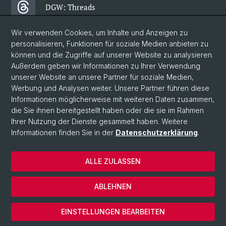
DGW: Threads
Wir verwenden Cookies, um Inhalte und Anzeigen zu
DGW: Facebook
personalisieren, Funktionen für soziale Medien anbieten zu
können und die Zugriffe auf unserer Website zu analysieren.
Außerdem geben wir Informationen zu Ihrer Verwendung
DGW: Newsletter
unserer Website an unsere Partner für soziale Medien,
Werbung und Analysen weiter. Unsere Partner führen diese
Informationen möglicherweise mit weiteren Daten zusammen,
© Universität Basel
die Sie ihnen bereitgestellt haben oder die sie im Rahmen
Ihrer Nutzung der Dienste gesammelt haben. Weitere
Philosophisch-Historische Fakultät
Informationen finden Sie in der
Datenschutzerklärung
.
Departement Gesellschaftswissenschaften
Home
ALLE ZULASSEN
Datenschutzerklärung
Impressum
ABLEHNEN
Kontakt & Öffnungszeiten
Cookies
EINSTELLUNGEN BEARBEITEN