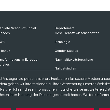
aduate School of Social
Departement
iences
Gesellschaftswissenschaften
KWS
Ethnologie
bliothek
Gender Studies
ansformations in European
Nachhaltigkeitsforschung
cieties
Nahoststudien
G Changing Societies
Politikwissenschaft
 Anzeigen zu personalisieren, Funktionen für soziale Medien anbiet
er den Wert der Fotografie
dem geben wir Informationen zu Ihrer Verwendung unserer Website a
Soziologie
artner führen diese Informationen möglicherweise mit weiteren D
lturstudieren.org
Rahmen Ihrer Nutzung der Dienste gesammelt haben. Weitere Informat
Urban Studies
storische Fakultät
Departement Gesellschaftswissenschaften