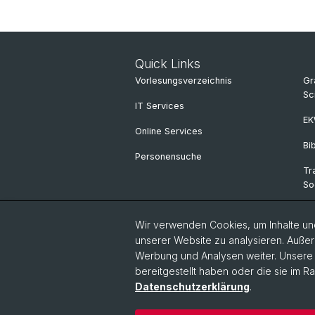
Quick Links
Vorlesungsverzeichnis
Gr
Sc
IT Services
E
Online Services
Bi
Personensuche
Tr
So
MS
Wir verwenden Cookies, um Inhalte und
Üb
unserer Website zu analysieren. Außer
Werbung und Analysen weiter. Unsere P
ku
bereitgestellt haben oder die sie im 
Datenschutzerklärung
.
© Universität Basel
Philosophisch-Hi