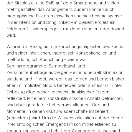
der Sitzplätze, eine SMS auf dem Smartphone und vieles
mehr gestalten das Arrangement. Zudem können auch
biographische Faktoren einwirken und sich beispielsweise
in der Intension und Dringlichkeit – in diesem Projekt ein
Feldbegriff – widerspiegeln, mit denen studiert oder doziert
wird.
Während in Bezug auf die Forschungstätigkeiten des Fachs
und seiner inhaltlichen, theoretisch-konzeptionellen und
methodologisch Ausrichtung – wie etwa
Seminarprogramme, Sammelband- und
Zeitschriftenbeiträge aufzeigen – eine hohe Selbstreflexion
stattfand und -findet, wurden das Lehren und Lernen bisher
eher im impliziten Modus betrieben oder zumeist nur unter
Einbezug allgemeiner hochschuldidaktischer Fragen
reflektiert. Mit einem konstruktivistischen Ansatz betrachtet,
sind aber gerade die Lehrveranstaltungen, Orte und
Momente, in denen «Kulturwissenschaft» inszeniert
(«enacted») wird. Um die Wissenszirkulation auf der Ebene
ihrer ontologischen Emergenz kritisch mitreflektieren zu
können, müssen auch Lehr-Lern-Arrangements analysiert