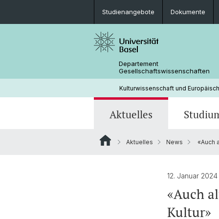
Studienangebote
Dokumente
Departement
Gesellschaftswissenschaften
Kulturwissenschaft und Europäisc
Aktuelles
Studiu
Aktuelles
News
«Auch a
News
Studienangebote
Doktorierende & Projekte
Forschungsschwerpunkte
Portrait
Archiv Veranstaltungen
Dokumente und Merkblätter
Kontakt & Öffnungszeiten
12. Januar 202
«Auch al
Prüfungsberechtigung
EKWS
Kultur»