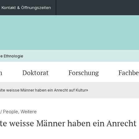
Kontakt & Öffnungszeiten
he Ethnologie
m
Doktorat
Forschung
Fachbe
lte weisse Männer haben ein Anrecht auf Kultur»
Newsarchiv
Lehrangebot
Abgeschlossene Dissertationen
Abgeschlossene Forschungsprojekte
Personen
Verans
Exkurs
Fachg
Stellenangebote
Mobilität
Bibliothek
Semina
Studie
Dokume
4
/ People, Weitere
te weisse Männer haben ein Anrecht 
Abschlussarbeiten
Fachg