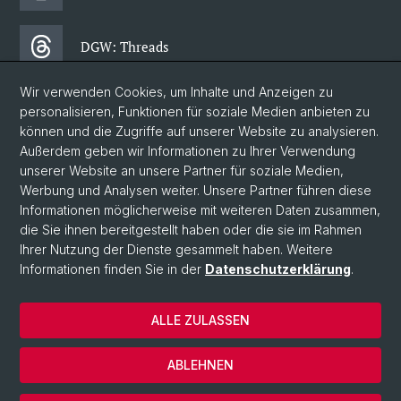
DGW: Threads
Wir verwenden Cookies, um Inhalte und Anzeigen zu
DGW: Facebook
personalisieren, Funktionen für soziale Medien anbieten zu
können und die Zugriffe auf unserer Website zu analysieren.
Außerdem geben wir Informationen zu Ihrer Verwendung
DGW: Newsletter
unserer Website an unsere Partner für soziale Medien,
Werbung und Analysen weiter. Unsere Partner führen diese
Informationen möglicherweise mit weiteren Daten zusammen,
© Universität Basel
die Sie ihnen bereitgestellt haben oder die sie im Rahmen
Ihrer Nutzung der Dienste gesammelt haben. Weitere
Philosophisch-Historische Fakultät
Informationen finden Sie in der
Datenschutzerklärung
.
Departement Gesellschaftswissenschaften
Home
ALLE ZULASSEN
Datenschutzerklärung
Impressum
ABLEHNEN
Kontakt & Öffnungszeiten