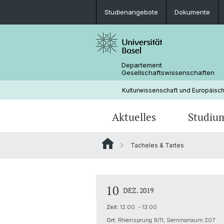
Studienangebote
Dokumente
Departement
Gesellschaftswissenschaften
Kulturwissenschaft und Europäisc
Aktuelles
Studiu
Tacheles & Tartes
News
Studienangebote
Doktorierende & Projekte
Forschungsschwerpunkte
Portrait
Archiv Veranstaltungen
Dokumente und Merkblätter
Kontakt & Öffnungszeiten
10
DEZ. 2019
Prüfungsberechtigung
EKWS
Zeit:
12:00 - 13:00
Ort:
Rheinsprung 9/11, Seminarraum 207